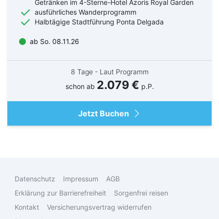
Getränken im 4-Sterne-Hotel Azoris Royal Garden
ausführliches Wanderprogramm
Halbtägige Stadtführung Ponta Delgada
ab So. 08.11.26
8 Tage - Laut Programm
Suchen & Buchen
2.079 €
schon ab
p.P.
Jetzt Buchen
Bus
Reiseart
Eigenanreise
Deutschland
Datenschutz
Impressum
AGB
Flug
Europa
Erklärung zur Barrierefreiheit
Sorgenfrei reisen
Zielgebiet
Schiff
Weltweit
Kontakt
Versicherungsvertrag widerrufen