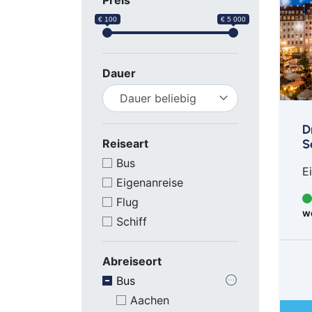
Preis
€ 100
€ 5 000
Dauer
D
S
Reiseart
Bus
E
Eigenanreise
Flug
w
Schiff
Abreiseort
Bus
Aachen