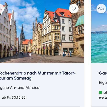
ochenendtrip nach Münster mit Tatort-
Gard
our am Samstag
Eige
igene An- und Abreise
ab
ab Fr. 30.10.26
weit