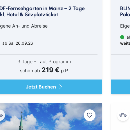
DF-Fernsehgarten in Mainz – 2 Tage
BLI
nkl. Hotel & Sitzplatzticket
Pala
igene An- und Abreise
Eige
ab
ab Sa. 26.09.26
weit
3 Tage - Laut Programm
219 €
schon ab
p.P.
Jetzt Buchen