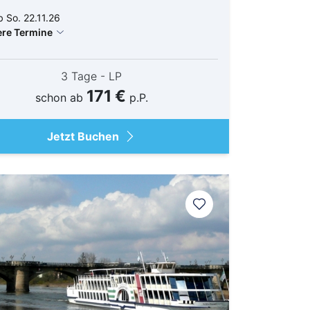
 So. 22.11.26
ere Termine
3 Tage - LP
171 €
schon ab
p.P.
Jetzt Buchen