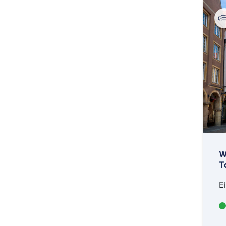
W
T
E