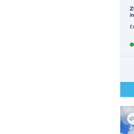
Z
i
E