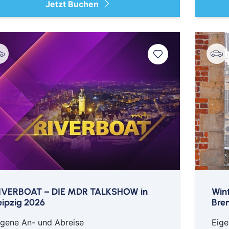
Jetzt Buchen
IVERBOAT – DIE MDR TALKSHOW in
Wint
eipzig 2026
Bre
igene An- und Abreise
Eige