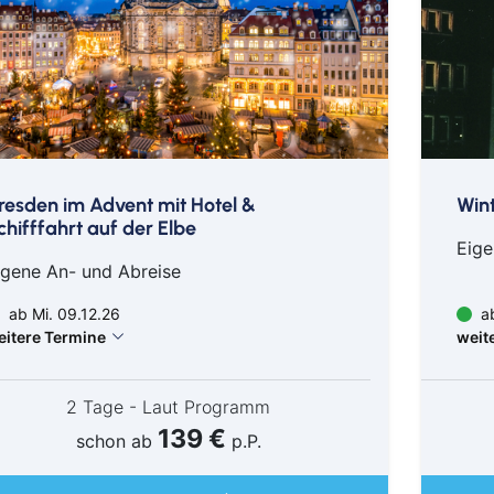
resden im Advent mit Hotel &
Wint
chifffahrt auf der Elbe
Eige
igene An- und Abreise
ab Mi. 09.12.26
ab
eitere Termine
weit
2 Tage - Laut Programm
139 €
schon ab
p.P.