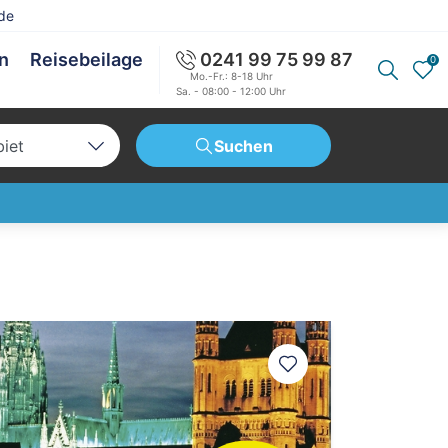
de
en
Reisebeilage
0241 99 75 99 87
0
Mo.-Fr.: 8-18 Uhr
Sa. - 08:00 - 12:00 Uhr
biet
Suchen
tschland
opa
weit