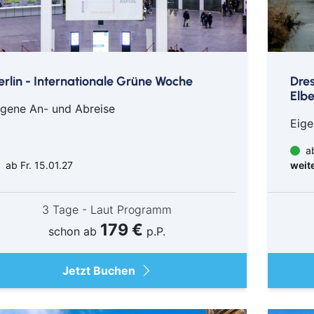
erlin - Internationale Grüne Woche
Dres
Elb
igene An- und Abreise
Eige
ab
ab Fr. 15.01.27
weit
3 Tage - Laut Programm
179 €
schon ab
p.P.
Jetzt Buchen