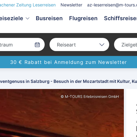
achener Zeitung Leserreisen
Newsletter
az-leserreisen@m-tours.
eiseziele
Busreisen
Flugreisen
Schiffsreis
Reiseart
Zielge
Bus
Deu
30 € Rabatt bei Anmeldung zum Newsletter
Eigenanreise
Eur
Flug
Welt
ventgenuss in Salzburg - Besuch in der Mozartstadt mit Kultur, K
Schiff
© M-TOURS Erlebnisreisen GmbH