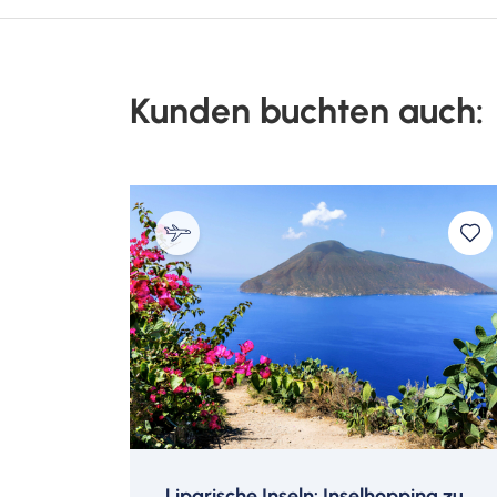
Aussichtsterrassen eröffnet sich ein fantas
Alpenpanorama. Anschließend steht Ihnen d
Unsere Empfehlung für den Abend: Dinner
Kunden buchten auch:
Das Salzburger Advent Ensemble, welches
Saitenmusik spielt, verwöhnt Sie zur Adven
Werke der Klassik sowie traditionelle
Adventmusik aus dem Salzburger Land gel
im historischen Ambiente des weihnachtl
auf der Festung Hohensalzburg statt.
ab 17.30 Uhr Auffahrt mit der Festungsbah
Uhr Adventkonzert.
Optional zubuchbar (Besuch in Eigenregie,
Preis pro Person (Plätze in der Kategorie 
5. Tag
: Abschied von Salzburg
Liparische Inseln: Inselhopping zu