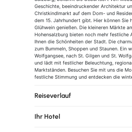
Geschichte, beeindruckender Architektur un
Christkindlmarkt auf dem Dom- und Residenz
dem 15. Jahrhundert gibt. Hier können Sie
Glühwein genießen. Die kleineren Märkte am 
Hohensalzburg bieten noch mehr festliche 
Ihnen die Schönheiten der Stadt. Die charm
zum Bummeln, Shoppen und Staunen. Ein wei
Wolfgangsee, nach St. Gilgen und St. Wolf
und lädt mit festlicher Beleuchtung, regiona
Marktständen. Besuchen Sie mit uns die Moz
festliche Stimmung und entdecken die winte
Reiseverlauf
1. Tag
: Anreise und erste Erkundung
Ihr Hotel
Flug von Düsseldorf nach Salzburg und Tr
erfolgt der Check-In (Zimmerbezug soweit
Hotel June Six Salzburg