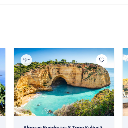
tischer Blick auf Salzburg und das winterliche
er restliche Tag zur freien Verfügung.
 & Salzburger Adventskonzert auf der Festung.
 in der Zusammensetzung von Streichern und
tszeit mit musikalischen Kostbarkeiten. Beliebte
angen zur Aufführung. Die Adventkonzerte finden
ichen geschmückten Wappensaals bzw. Burgsaals
Hotel June Six Salzburg
Advent Salzburg
© M-TOURS Erlebnisreisen GmbH
© Hotel June Six Salzburg
n, 18:00 Uhr Dinner im Panoramarestaurant, 20.00
 ohne Transfer).
2): EUR 86,–
Algarve Rundreise: 8 Tage Kultur &