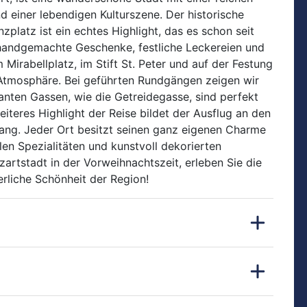
d einer lebendigen Kulturszene. Der historische
platz ist ein echtes Highlight, das es schon seit
 handgemachte Geschenke, festliche Leckereien und
Mirabellplatz, im Stift St. Peter und auf der Festung
Atmosphäre. Bei geführten Rundgängen zeigen wir
anten Gassen, wie die Getreidegasse, sind perfekt
teres Highlight der Reise bildet der Ausflug an den
gang. Jeder Ort besitzt seinen ganz eigenen Charme
len Spezialitäten und kunstvoll dekorierten
artstadt in der Vorweihnachtszeit, erleben Sie die
rliche Schönheit der Region!
ansfer zum Hotel. Nach der Ankunft im Hotel
 schon möglich; ansonsten können Sie Ihr Gepäck