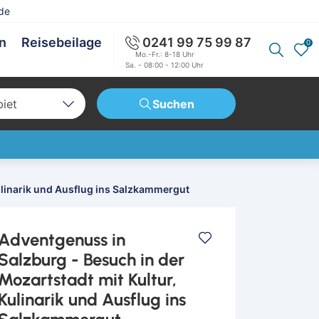
de
en
Reisebeilage
0241 99 75 99 87
0
Mo.-Fr.: 8-18 Uhr
Sa. - 08:00 - 12:00 Uhr
biet
Suchen
tschland
opa
weit
ulinarik und Ausflug ins Salzkammergut
Adventgenuss in
Salzburg - Besuch in der
Mozartstadt mit Kultur,
Kulinarik und Ausflug ins