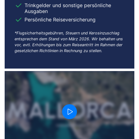
Trinkgelder und sonstige persönliche
Ausgaben
Persönliche Reiseversicherung
*Flugsicherheitsgebühren, Steuern und Kerosinzuschlag
entsprechen dem Stand von März 2026. Wir behalten uns
vor, evtl. Erhöhungen bis zum Reiseantritt im Rahmen der
gesetzlichen Richtlinien in Rechnung zu stellen.
Dieser Inhalt wird von einem Drittanbieter gehostet. Durch das Zeigen der
externen Inhalte akzeptierst du die
Nutzungsbedingungen
von
youtube.com.
Video anzeigen
Nicht erneut fragen