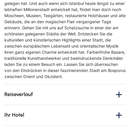
gelegen hat. Und auch wenn sich Istanbul heute längst zu einer
lebhaften Millionenstadt entwickelt hat, findet man doch noch
Moscheen, Museen, Teegärten, restaurierte Holzhäuser und alte
Gebäude, die an den magischen Flair vergangener Tage
erinnern. Gehen Sie mit uns auf Schatzsuche in einer der am
schönsten gelegenen Städte der Welt. Entdecken Sie die
kulturellen und künstlerischen Highlights einer Stadt, die
zwischen europäischem Lebensstil und orientalischer Mystik
ihren ganz eigenen Charme entwickelt hat. Farbenfrohe Basare,
traditionelle Kunsthandwerker und beeindruckende Denkmäler
laden Sie zu einem Besuch ein. Lassen Sie sich überraschen
von den Eindrücken in dieser faszinierenden Stadt am Bosporus
zwischen Orient und Okzident.
Reiseverlauf
1. Tag
: Anreise nach Istanbul
Ihr Hotel
Vom gewählten Abflughafen fliegen Sie in die türkische
Metropole Istanbul. Am Flughafen werden Sie herzlich
Ottoman's Life Hotel Deluxe