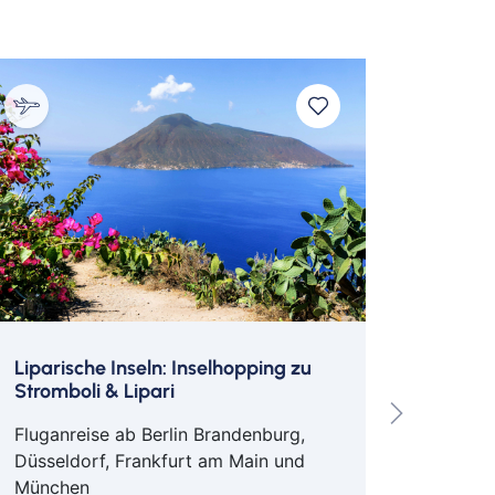
Liparische Inseln: Inselhopping zu
Let's D
Stromboli & Lipari
2026! 
Einziga
Fluganreise ab Berlin Brandenburg,
Eigene
Düsseldorf, Frankfurt am Main und
München