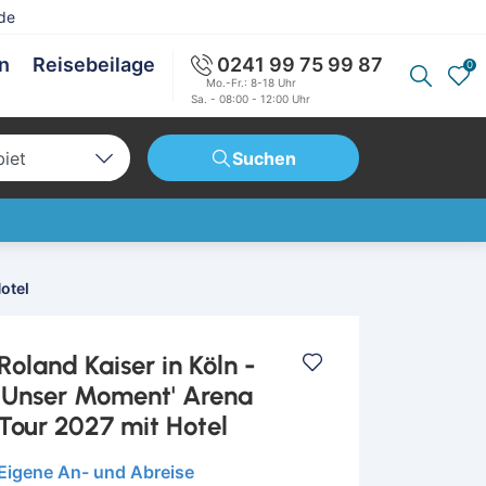
de
en
Reisebeilage
0241 99 75 99 87
0
Mo.-Fr.: 8-18 Uhr
Sa. - 08:00 - 12:00 Uhr
biet
Suchen
tschland
opa
weit
Hotel
Roland Kaiser in Köln -
'Unser Moment' Arena
Tour 2027 mit Hotel
Eigene An- und Abreise