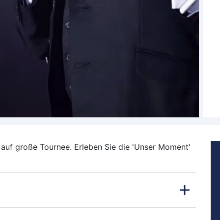
auf große Tournee. Erleben Sie die 'Unser Moment'
ie
Domstadt Köln
und freuen Sie sich auf ein
 die „Unser Moment Tour 2027“ von Roland Kaiser in