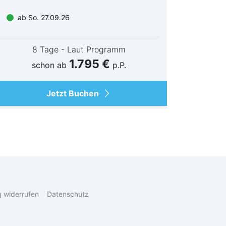
ab So. 27.09.26
ab Mi
8 Tage - Laut Programm
1.795 €
schon ab
p.P.
Jetzt Buchen
g widerrufen
Datenschutz