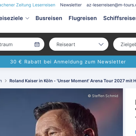
achener Zeitung Leserreisen
Newsletter
az-leserreisen@m-tours.
eiseziele
Busreisen
Flugreisen
Schiffsreis
Reiseart
Zielge
Bus
Deu
30 € Rabatt bei Anmeldung zum Newsletter
Eigenanreise
Eur
Flug
Welt
n
Roland Kaiser in Köln - 'Unser Moment' Arena Tour 2027 mit 
Schiff
© Steffen Schmid