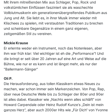
Mit ihrem mitreißenden Mix aus Schlager, Pop, Rock und
volkstümlichen Einflüssen fasziniert sie als waschechte
Vollblutmusikerin ein generationenübergreifendes Publikum aus
Jung und Alt. Sie liebt es, in ihrer Musik immer wieder mit
Klischees zu spielen, mit verstaubten Traditionen zu brechen
und scheinbare Gegensätze in einem ganz eigenen,
zeitgemäßen Stil zu vereinen.
Mickie Krause
Er erlernte weder ein Instrument, noch das Notenlesen, aber
ihm war früh klar: Viel wichtiger ist eh die „Performance“! Und
die bringt er seit über 20 Jahren auf eine Art und Weise auf die
Bühne, wie nur er es kann und ist längst mehr, als nur der
"Ballermann-Sänger"
Oli P.
Die Herausforderung, aus tollen Klassikern etwas Neues zu
machen, war schon immer sein Markenzeichen. Von Pop, Rap,
über neue Deutsche Welle bis zu Schlager der 80er und 90er
ist alles dabei. Klassiker wie „Nachts wenn alles schläft“ von
Howard Carpendale oder Heinz Rudolf Kunze‘s „Dein ist mein
ganzes Herz“, aber auch 2000er Hits wie „Für Dich“ von Yvonne