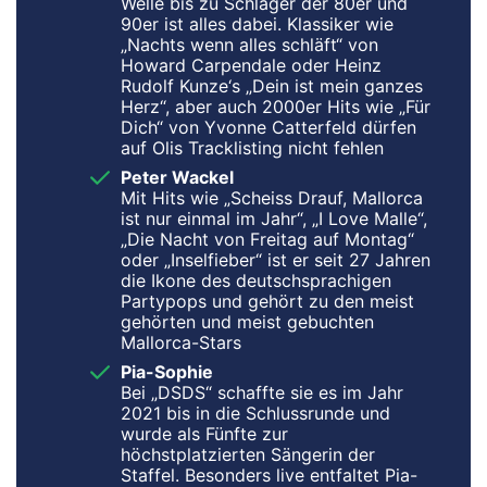
Welle bis zu Schlager der 80er und
90er ist alles dabei. Klassiker wie
„Nachts wenn alles schläft“ von
Howard Carpendale oder Heinz
Rudolf Kunze‘s „Dein ist mein ganzes
Herz“, aber auch 2000er Hits wie „Für
Dich“ von Yvonne Catterfeld dürfen
auf Olis Tracklisting nicht fehlen
Peter Wackel
Mit Hits wie „Scheiss Drauf, Mallorca
ist nur einmal im Jahr“, „I Love Malle“,
„Die Nacht von Freitag auf Montag“
oder „Inselfieber“ ist er seit 27 Jahren
die Ikone des deutschsprachigen
Partypops und gehört zu den meist
gehörten und meist gebuchten
Mallorca-Stars
Pia-Sophie
Bei „DSDS“ schaffte sie es im Jahr
2021 bis in die Schlussrunde und
wurde als Fünfte zur
höchstplatzierten Sängerin der
Staffel. Besonders live entfaltet Pia-