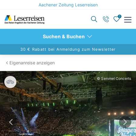
Aachener Zeitung Leserreisen
0
Zurück
Zurück
Suchen & Buchen
Reisekategorien anzeigen
Reiseziele anzeigen
30 € Rabatt bei Anmeldung zum Newsletter
Eigenanreise anzeigen
Aktivreisen
Berlin
© Semmel Concerts
Advents- & Silvesterreisen
Hamburg
Alleinreisende
Dresden
Eventreisen
Nord- und Ostsee
Konzertreisen
Leipzig
Kulturreisen
Europa