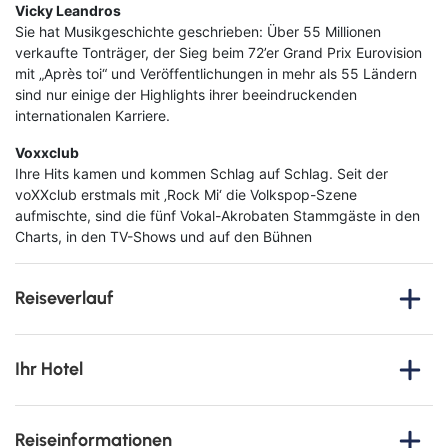
Vicky Leandros
Sie hat Musikgeschichte geschrieben: Über 55 Millionen
verkaufte Tonträger, der Sieg beim 72’er Grand Prix Eurovision
mit „Après toi“ und Veröffentlichungen in mehr als 55 Ländern
sind nur einige der Highlights ihrer beeindruckenden
internationalen Karriere.
Schlagernacht des Jahres
© Semmel Concerts
Voxxclub
Ihre Hits kamen und kommen Schlag auf Schlag. Seit der
voXXclub erstmals mit ‚Rock Mi‘ die Volkspop-Szene
aufmischte, sind die fünf Vokal-Akrobaten Stammgäste in den
Charts, in den TV-Shows und auf den Bühnen
Reiseverlauf
Erleben Sie ein unvergessliches Wochenende voller Musik,
Emotionen und norddeutschem Flair!
Ihr Hotel
Vom
18. bis zum 20. September 2026
erwartet Sie eine
besondere Reise nach Bremen – perfekt kombiniert mit einem
Motel One Bremen
echten Highlight: der legendären
Schlagernacht des Jahres
.
Reiseinformationen
Direkt an der Weser gelegen ist das Motel One Bremen der