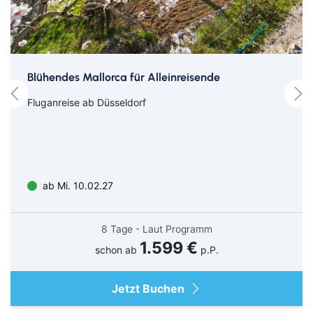
Entfernungen
Motel One Bremen - ÖVB Arena: ca. 1,6 Km / 20 Min zu Fuß
Blühendes Mallorca für Alleinreisende
oder 12-15 Min mit dem ÖPNV
Fluganreise ab Düsseldorf
Veranstaltungshinweise
SCHLAGERNACHT DES JAHRES in der ÖVB Arena in Bremen
Einlass: ca. ab 16 Uhr
Beginn: 18 Uhr
ab Mi. 10.02.27
8 Tage - Laut Programm
Suchen & Buchen
1.599 €
schon ab
p.P.
Jetzt Buchen