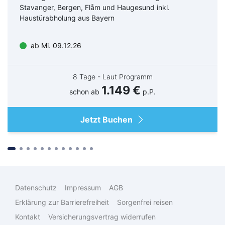
Stavanger, Bergen, Flåm und Haugesund inkl.
Dirigent: Jaap van Zweden
Haustürabholung aus Bayern
ab Mi. 09.12.26
Beginn: 20 Uhr
Motel One Hamburg
Motel One Hamburg
Fleetinsel
Fleetinsel
Foyereinlass: 19 Uhr
Motel One
Motel One
Großer Saal Elbphilharmonie
8 Tage - Laut Programm
Suchen & Buchen
1.149 €
schon ab
p.P.
Programm:
Edward Elgar
Jetzt Buchen
Konzert für Violine und Orchester h-Moll op. 61
– Pause –
Bus
Ludwig van Beethoven
Reiseart
Eigenanreise
Deutschland
Sinfonie Nr. 5 c-Moll op. 67
Datenschutz
Impressum
AGB
Flug
Europa
Erklärung zur Barrierefreiheit
Sorgenfrei reisen
Zielgebiet
Schiff
Weltweit
Kontakt
Versicherungsvertrag widerrufen