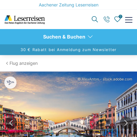
Aachener Zeitung Leserreisen
0
Zurück
Zurück
Suchen & Buchen
Reisekategorien anzeigen
Reiseziele anzeigen
30 € Rabatt bei Anmeldung zum Newsletter
Flug anzeigen
Aktivreisen
Berlin
© AlexAnton - stock.adobe.com
Advents- & Silvesterreisen
Hamburg
Alleinreisende
Dresden
Eventreisen
Nord- und Ostsee
Konzertreisen
Leipzig
Kulturreisen
Europa