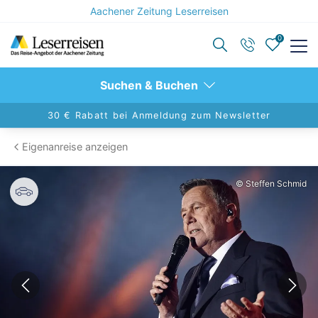
Aachener Zeitung Leserreisen
0
Zurück
Zurück
Suchen & Buchen
Reisekategorien anzeigen
Reiseziele anzeigen
30 € Rabatt bei Anmeldung zum Newsletter
Eigenanreise anzeigen
Aktivreisen
Berlin
© Steffen Schmid
Advents- & Silvesterreisen
Hamburg
Alleinreisende
Dresden
Eventreisen
Nord- und Ostsee
Konzertreisen
Leipzig
Kulturreisen
Europa