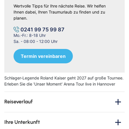
Wertvolle Tipps für Ihre nächste Reise. Wir helfen
Ihnen dabei, Ihren Traumurlaub zu finden und zu
planen.
0241 99 75 99 87
Mo.-Fr.: 8-18 Uhr
Sa. - 08:00 - 12:00 Uhr
Termin vereinbaren
Schlager-Legende Roland Kaiser geht 2027 auf große Tournee.
Erleben Sie die 'Unser Moment' Arena Tour live in Hannover
Reiseverlauf
Erleben Sie eine unvergessliche Reise über den ersten Mai
2027 in die
niedersächsische Landeshauptstadt
Ihre Unterkunft
Hannover
und tauchen Sie ein in ein musikalisches Highlight
voller Emotionen: die
„Unser Moment" Arena Tour 2027 von